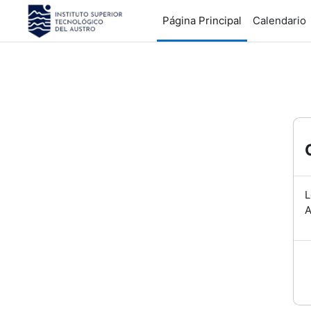
Salta al contenido principal
Página Principal
Calendario
L
A